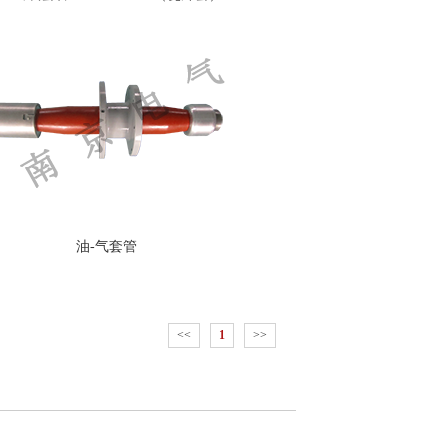
油-气套管
<<
1
>>